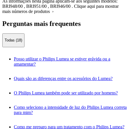
As informações nesta página aplicam-se aos seguintes modelos:
BRI948/00
,
BRI951/00
,
BRI946/00
.
Clique aqui para mostrar
mais números de produtos ›
Perguntas mais frequentes
Todas (18)
Posso utilizar o Philips Lumea se estiver grávida ou a
amamentar?
Quais são as diferenças entre os acessórios do Lumea?
O Philips Lumea também pode ser utilizado por homens?
Como seleciono a intensidade de luz do Philips Lumea correta
para mim?
Como me preparo para um tratamento com o Philips Lumea?