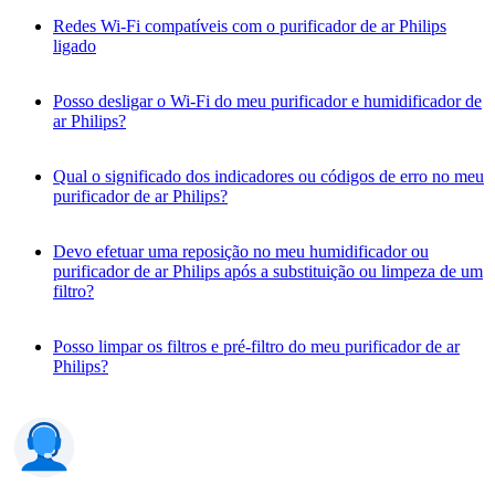
Redes Wi-Fi compatíveis com o purificador de ar Philips
ligado
Posso desligar o Wi-Fi do meu purificador e humidificador de
ar Philips?
Qual o significado dos indicadores ou códigos de erro no meu
purificador de ar Philips?
Devo efetuar uma reposição no meu humidificador ou
purificador de ar Philips após a substituição ou limpeza de um
filtro?
Posso limpar os filtros e pré-filtro do meu purificador de ar
Philips?