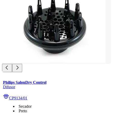
Philips SalonDry Control
Difusor
CP9134/01
Secador
Preto