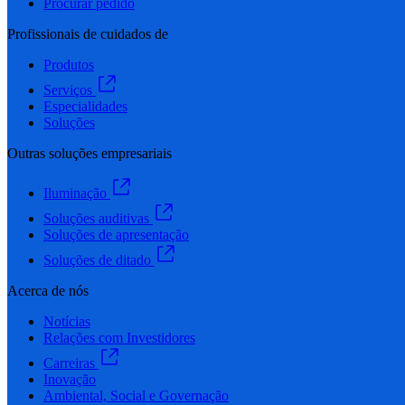
Procurar pedido
Profissionais de cuidados de
Produtos
Serviços
Especialidades
Soluções
Outras soluções empresariais
Iluminação
Soluções auditivas
Soluções de apresentação
Soluções de ditado
Acerca de nós
Notícias
Relações com Investidores
Carreiras
Inovação
Ambiental, Social e Governação