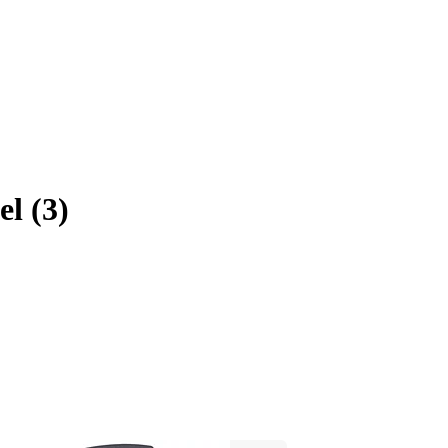
el
(
3
)