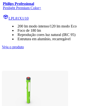
Philips Professional
Penlight Premium Color+
LPL81X1/10
200 lm modo intenso/120 lm modo Eco
Foco de 180 lm
Reprodução cores luz natural (IRC 95)
Estrutura em alumínio, recarregável
Veja o produto