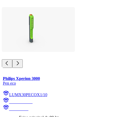
Philips Xperion 3000
Pen eco
LUMX30PECOX1/10
X30PECOX1
X30PECO