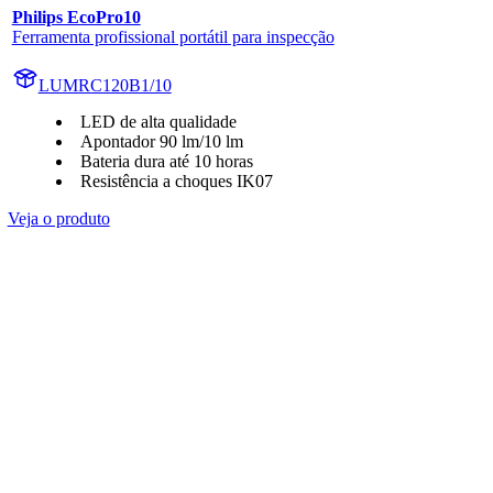
Philips EcoPro10
Ferramenta profissional portátil para inspecção
LUMRC120B1/10
LED de alta qualidade
Apontador 90 lm/10 lm
Bateria dura até 10 horas
Resistência a choques IK07
Veja o produto