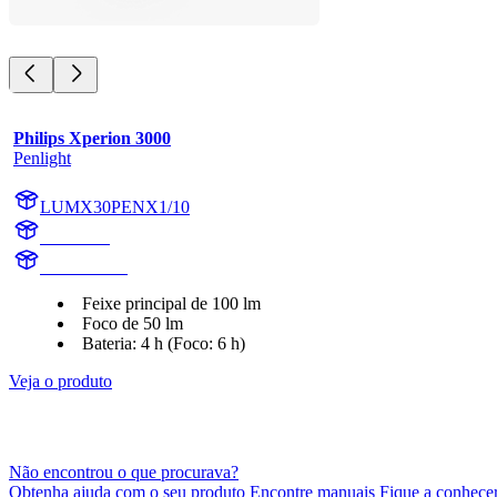
Philips Xperion 3000
Penlight
LUMX30PENX1/10
X30PEN
X30PENX1
Feixe principal de 100 lm
Foco de 50 lm
Bateria: 4 h (Foco: 6 h)
Veja o produto
Não encontrou o que procurava?
Obtenha ajuda com o seu produto Encontre manuais Fique a conhecer 