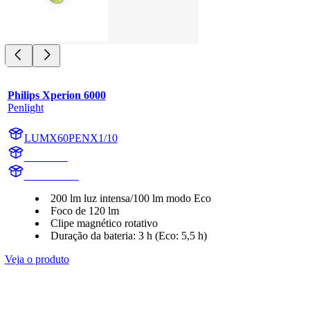
Philips Xperion 6000
Penlight
LUMX60PENX1/10
X60PEN
X60PENX1
200 lm luz intensa/100 lm modo Eco
Foco de 120 lm
Clipe magnético rotativo
Duração da bateria: 3 h (Eco: 5,5 h)
Veja o produto