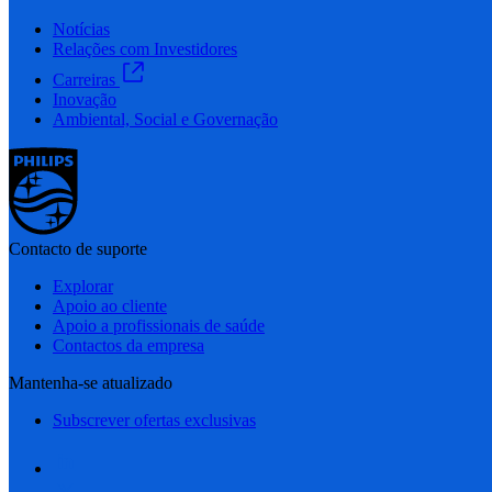
Notícias
Relações com Investidores
Carreiras
Inovação
Ambiental, Social e Governação
Contacto de suporte
Explorar
Apoio ao cliente
Apoio a profissionais de saúde
Contactos da empresa
Mantenha-se atualizado
Subscrever ofertas exclusivas