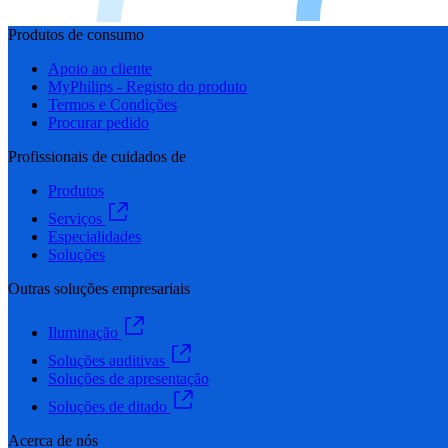
Produtos de consumo
Apoio ao cliente
MyPhilips - Registo do produto
Termos e Condições
Procurar pedido
Profissionais de cuidados de
Produtos
Serviços
Especialidades
Soluções
Outras soluções empresariais
Iluminação
Soluções auditivas
Soluções de apresentação
Soluções de ditado
Acerca de nós