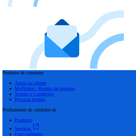
Produtos de consumo
Apoio ao cliente
MyPhilips - Registo do produto
Termos e Condições
Procurar pedido
Profissionais de cuidados de
Produtos
Serviços
Especialidades