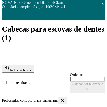
NOVA Next-Generation DiamondClean
O cuidado completo é agora 100% visível
Cabeças para escovas de dentes
(
1
)
Todos os filtros
1
Ordenar:
1–1 de 1 resultados
Ordenar por relevância
ProResults, controlo placa bacteriana