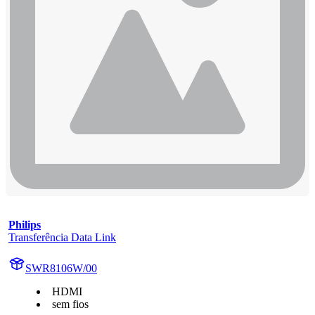
Philips
Transferência Data Link
SWR8106W/00
HDMI
sem fios