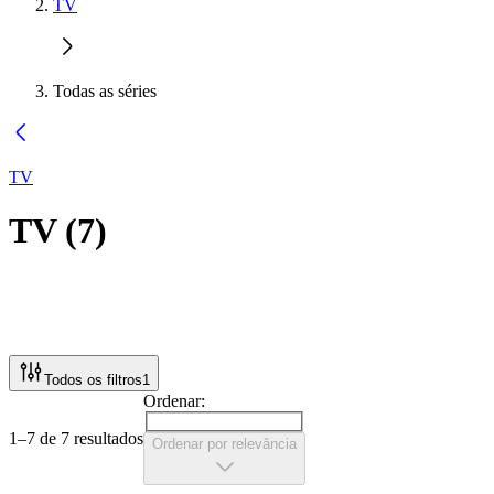
TV
Todas as séries
TV
TV
(
7
)
Todos os filtros
1
Ordenar:
1–7 de 7 resultados
Ordenar por relevância