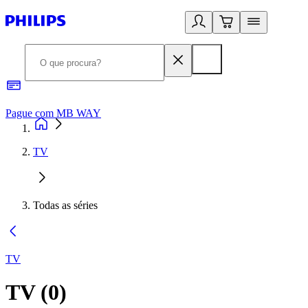
Pague com MB WAY
R
TV
Todas as séries
TV
TV
(
0
)