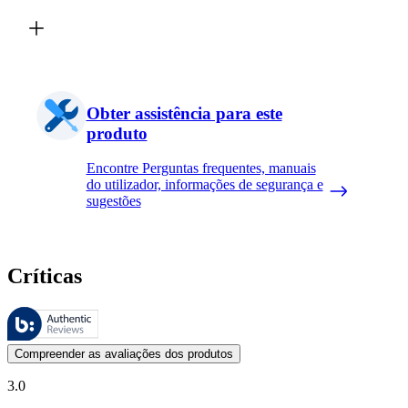
Obter assistência para este
produto
Encontre Perguntas frequentes, manuais
do utilizador, informações de segurança e
sugestões
Críticas
Estas avaliações são geridas pela Bazaarvoice e estão em conformidad
As opiniões dos clientes na forma de classificação do produto com es
Compreender as avaliações dos produtos
3.0