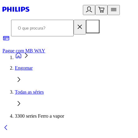
Pague com MB WAY
R
Engomar
Todas as séries
3300 series Ferro a vapor