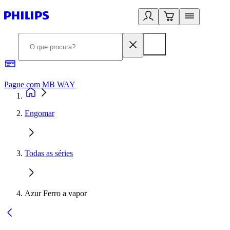
Pague com MB WAY
R
Engomar
Todas as séries
Azur Ferro a vapor