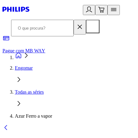
Pague com MB WAY
R
Engomar
Todas as séries
Azur Ferro a vapor