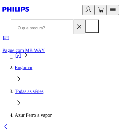
Pague com MB WAY
R
Engomar
Todas as séries
Azur Ferro a vapor