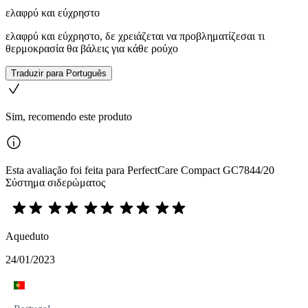
ελαφρύ και εύχρηστο
ελαφρύ και εύχρηστο, δε χρειάζεται να προβληματίζεσαι τι
θερμοκρασία θα βάλεις για κάθε ρούχο
Traduzir para Português
Sim, recomendo este produto
Esta avaliação foi feita para PerfectCare Compact GC7844/20
Σύστημα σιδερώματος
Aqueduto
24/01/2023