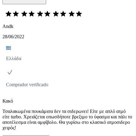
Andk
28/06/2022
Ελλάδα
Comprador verificado
Κακό
Τσαλακωμένα πουκάμισα δεν τα σιδερωνει! Είτε με απλό ατμό
είτε turbo. Χρειάζεται οπωσδήποτε βρεξιμο το ύφασμα και πάλι το
αποτέλεσμα είναι αμφίβολο. Θα γυρίσω στο κλασικό ατμοσιδερο
χειρός!