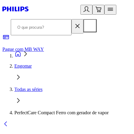
Pague com MB WAY
R
Engomar
Todas as séries
PerfectCare Compact Ferro com gerador de vapor