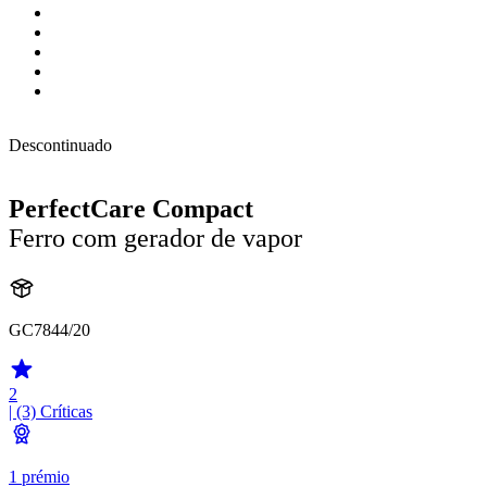
Descontinuado
PerfectCare Compact
Ferro com gerador de vapor
GC7844/20
2
| (3)
Críticas
1 prémio