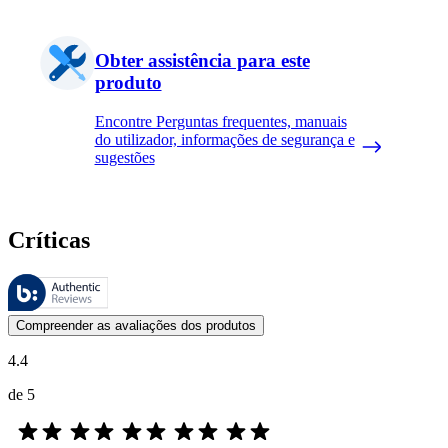
Obter assistência para este
produto
Encontre Perguntas frequentes, manuais
do utilizador, informações de segurança e
sugestões
Críticas
Estas avaliações são geridas pela Bazaarvoice e estão em conformidad
As opiniões dos clientes na forma de classificação do produto com es
Compreender as avaliações dos produtos
4.4
de 5