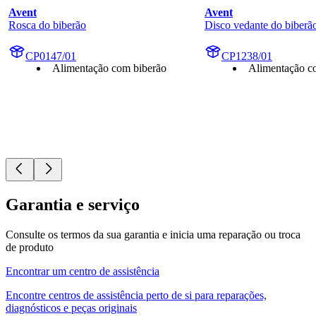
Avent
Avent
Rosca do biberão
Disco vedante do biberã
CP0147/01
CP1238/01
Alimentação com biberão
Alimentação c
Garantia e serviço
Consulte os termos da sua garantia e inicia uma reparação ou troca
de produto
Encontrar um centro de assistência
Encontre centros de assistência perto de si para reparações,
diagnósticos e peças originais