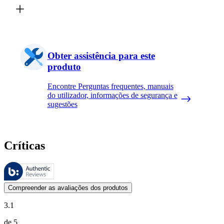
Obter assistência para este
produto
Encontre Perguntas frequentes, manuais
do utilizador, informações de segurança e
sugestões
Críticas
Estas avaliações são geridas pela Bazaarvoice e estão em conformidad
As opiniões dos clientes na forma de classificação do produto com es
Compreender as avaliações dos produtos
3.1
de 5