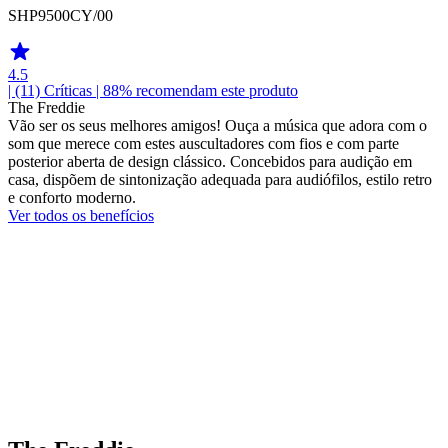
SHP9500CY/00
4.5
| (11)
Críticas
| 88% recomendam este produto
The Freddie
Vão ser os seus melhores amigos! Ouça a música que adora com o
som que merece com estes auscultadores com fios e com parte
posterior aberta de design clássico. Concebidos para audição em
casa, dispõem de sintonização adequada para audiófilos, estilo retro
e conforto moderno.
Ver todos os benefícios