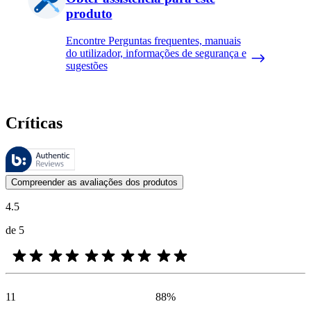
produto
Encontre Perguntas frequentes, manuais
do utilizador, informações de segurança e
sugestões
Críticas
Estas avaliações são geridas pela Bazaarvoice e estão em conformidad
As opiniões dos clientes na forma de classificação do produto com es
Compreender as avaliações dos produtos
4.5
de 5
11
88
%