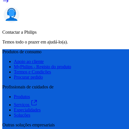
Contactar a Philips
Temos todo o prazer em ajudá-lo(a).
Produtos de consumo
Apoio ao cliente
MyPhilips - Registo do produto
Termos e Condições
Procurar pedido
Profissionais de cuidados de
Produtos
Serviços
Especialidades
Soluções
Outras soluções empresariais