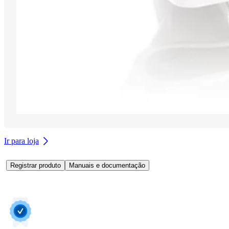
Ir para loja
Registrar produto
Manuais e documentação