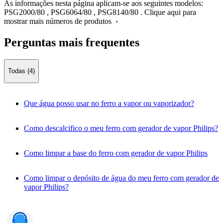
As informações nesta página aplicam-se aos seguintes modelos:
PSG2000/80
,
PSG6064/80
,
PSG8140/80
.
Clique aqui para
mostrar mais números de produtos ›
Perguntas mais frequentes
Todas (4)
Que água posso usar no ferro a vapor ou vaporizador?
Como descalcifico o meu ferro com gerador de vapor Philips?
Como limpar a base do ferro com gerador de vapor Philips
Como limpar o depósito de água do meu ferro com gerador de
vapor Philips?