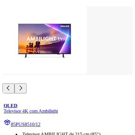
QLED
Televisor 4K com Ambilight
85PUS8510/12
Televisor AMBILIGHT de 215 cm (85")