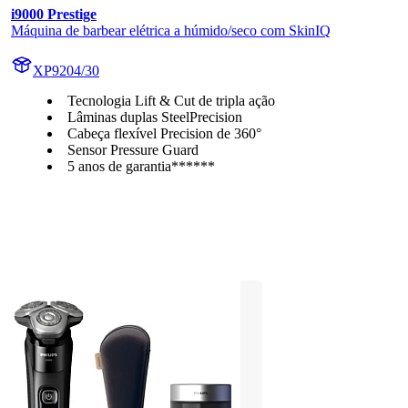
i9000 Prestige
Máquina de barbear elétrica a húmido/seco com SkinIQ
XP9204/30
Tecnologia Lift & Cut de tripla ação
Lâminas duplas SteelPrecision
Cabeça flexível Precision de 360°
Sensor Pressure Guard
5 anos de garantia******