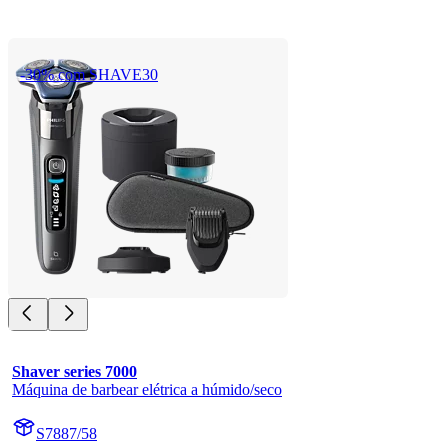
-30% com SHAVE30
Shaver series 7000
Máquina de barbear elétrica a húmido/seco
S7887/58