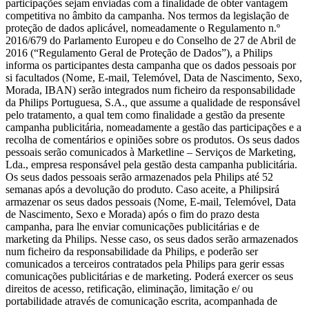
participações sejam enviadas com a finalidade de obter vantagem 
competitiva no âmbito da campanha. Nos termos da legislação de 
proteção de dados aplicável, nomeadamente o Regulamento n.º 
2016/679 do Parlamento Europeu e do Conselho de 27 de Abril de 
2016 (“Regulamento Geral de Proteção de Dados”), a Philips 
informa os participantes desta campanha que os dados pessoais por 
si facultados (Nome, E-mail, Telemóvel, Data de Nascimento, Sexo, 
Morada, IBAN) serão integrados num ficheiro da responsabilidade 
da Philips Portuguesa, S.A., que assume a qualidade de responsável 
pelo tratamento, a qual tem como finalidade a gestão da presente 
campanha publicitária, nomeadamente a gestão das participações e a 
recolha de comentários e opiniões sobre os produtos. Os seus dados 
pessoais serão comunicados à Marketline – Serviços de Marketing, 
Lda., empresa responsável pela gestão desta campanha publicitária. 
Os seus dados pessoais serão armazenados pela Philips até 52 
semanas após a devolução do produto. Caso aceite, a Philipsirá 
armazenar os seus dados pessoais (Nome, E-mail, Telemóvel, Data 
de Nascimento, Sexo e Morada) após o fim do prazo desta 
campanha, para lhe enviar comunicações publicitárias e de 
marketing da Philips. Nesse caso, os seus dados serão armazenados 
num ficheiro da responsabilidade da Philips, e poderão ser 
comunicados a terceiros contratados pela Philips para gerir essas 
comunicações publicitárias e de marketing. Poderá exercer os seus 
direitos de acesso, retificação, eliminação, limitação e/ ou 
portabilidade através de comunicação escrita, acompanhada de 