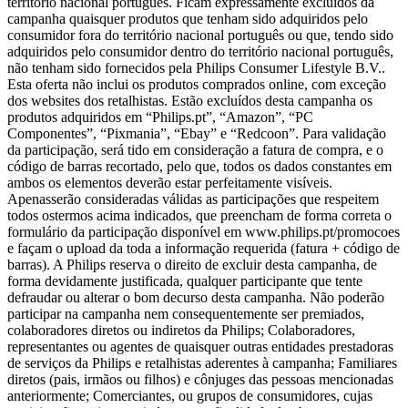
território nacional português. Ficam expressamente excluídos da 
campanha quaisquer produtos que tenham sido adquiridos pelo 
consumidor fora do território nacional português ou que, tendo sido 
adquiridos pelo consumidor dentro do território nacional português, 
não tenham sido fornecidos pela Philips Consumer Lifestyle B.V.. 
Esta oferta não inclui os produtos comprados online, com exceção 
dos websites dos retalhistas. Estão excluídos desta campanha os 
produtos adquiridos em “Philips.pt”, “Amazon”, “PC 
Componentes”, “Pixmania”, “Ebay” e “Redcoon”. Para validação 
da participação, será tido em consideração a fatura de compra, e o 
código de barras recortado, pelo que, todos os dados constantes em 
ambos os elementos deverão estar perfeitamente visíveis. 
Apenasserão consideradas válidas as participações que respeitem 
todos ostermos acima indicados, que preencham de forma correta o 
formulário da participação disponível em www.philips.pt/promocoes 
e façam o upload da toda a informação requerida (fatura + código de 
barras). A Philips reserva o direito de excluir desta campanha, de 
forma devidamente justificada, qualquer participante que tente 
defraudar ou alterar o bom decurso desta campanha. Não poderão 
participar na campanha nem consequentemente ser premiados, 
colaboradores diretos ou indiretos da Philips; Colaboradores, 
representantes ou agentes de quaisquer outras entidades prestadoras 
de serviços da Philips e retalhistas aderentes à campanha; Familiares 
diretos (pais, irmãos ou filhos) e cônjuges das pessoas mencionadas 
anteriormente; Comerciantes, ou grupos de consumidores, cujas 