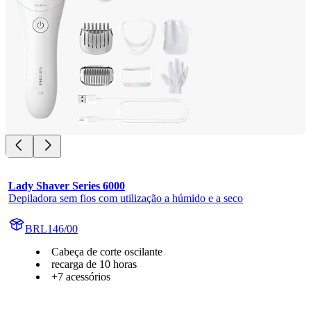
Lady Shaver Series 6000
Depiladora sem fios com utilização a húmido e a seco
BRL146/00
Cabeça de corte oscilante
recarga de 10 horas
+7 acessórios