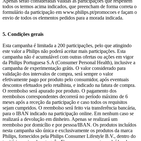
Apenas serão consideradas válidas as participações que respeitem 
todos os termos acima indicados, que preencham de forma correta o 
formulário da participação em www.philips.pt/promocoes e façam o 
envio de todos os elementos pedidos para a morada indicada.
5. Condições gerais
Esta campanha é limitada a 200 participações, pelo que atingindo 
este valor a Philips não poderá aceitar mais participações. Esta 
campanha não é acumulável com outras ofertas ou ações em vigor 
da Philips Portuguesa S.A (Consumer Personal Health), inclusive a 
campanha de experimentação grátis. O valor considerado para 
validação dos intervalos de compra, será sempre o valor 
efetivamente pago por produto pelo consumidor, após eventuais 
descontos efetuados pelo retalhista, e indicado na fatura de compra. 
O reembolso será apurado por produto. O pagamento dos 
reembolsos correspondentes decorrerá no período máximo de 6 
meses após a receção da participação e caso todos os requisitos 
sejam cumpridos. O reembolso será feito via transferência bancária, 
para o IBAN indicado na participação online. Em nenhum caso se 
realizará a devolução em dinheiro. Apenas se realizará um 
reembolso por domicílio e por pessoa/IBAN. Os produtos incluídos 
nesta campanha são única e exclusivamente os produtos da marca 
Philips, fornecidos pela Philips Consumer Lifestyle B.V., dentro do 