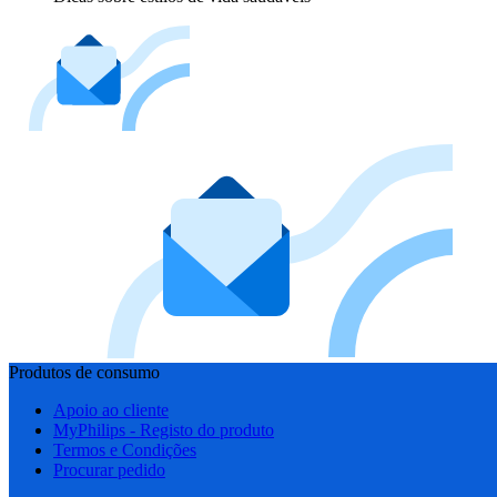
Produtos de consumo
Apoio ao cliente
MyPhilips - Registo do produto
Termos e Condições
Procurar pedido