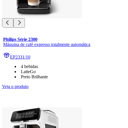
Philips Série 2300
Máquina de café expresso totalmente automática
EP2331/10
4 bebidas
LatteGo
Preto Brilhante
Veja o produto