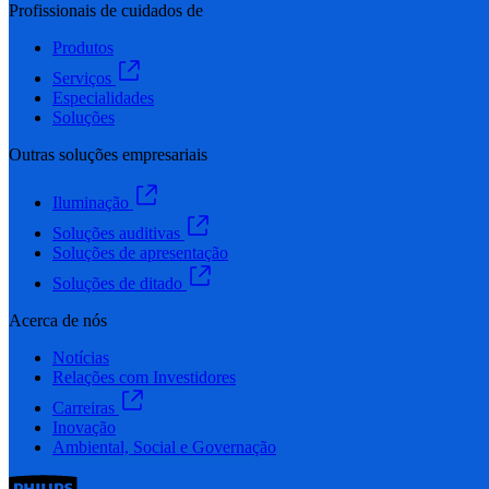
Profissionais de cuidados de
Produtos
Serviços
Especialidades
Soluções
Outras soluções empresariais
Iluminação
Soluções auditivas
Soluções de apresentação
Soluções de ditado
Acerca de nós
Notícias
Relações com Investidores
Carreiras
Inovação
Ambiental, Social e Governação