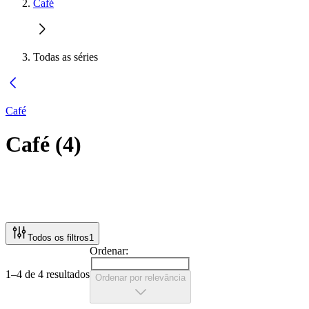
Café
Todas as séries
Café
Café
(
4
)
Todos os filtros
1
Ordenar:
1–4 de 4 resultados
Ordenar por relevância