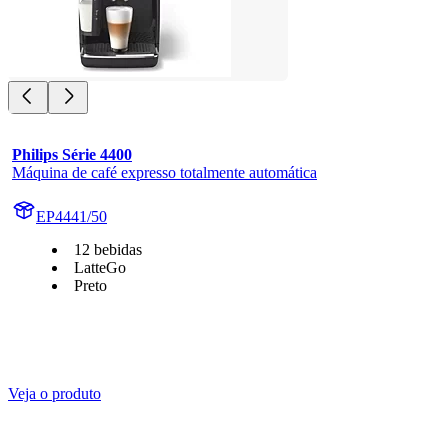
Philips Série 4400
Máquina de café expresso totalmente automática
EP4441/50
12 bebidas
LatteGo
Preto
Veja o produto