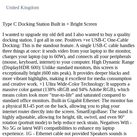
United Kingdom
Type C Docking Station Built in + Bright Screen
I wanted to upgrade my old dell and I also wanted to buy a quality
docking station. I got all in one. Positives +ve USB-C One-Cable
Docking: This is the standout feature. A single USB-C cable handles
three things at once: it sends video from your laptop to the monitor,
charges your laptop (up to 60W), and connects all your peripherals
(mouse, keyboard, internet) to your computer. High Dynamic Range
(DisplayHDR 600): Unlike standard monitors, this screen is
exceptionally bright (600 nits peak). It provides deeper blacks and
more vibrant highlights, making it excellent for media consumption
and creative work. +1 Ultra Wide-Color Technology: It supports a
massive color gamut (138% sRGB and 94% Adobe RGB), which
means colors look more "true-to-life" and saturated compared to
standard office monitors. Built-in Gigabit Ethernet: The monitor has
a physical RJ-45 port on the back, allowing you to plug your
internet router directly into the screen. SmartErgoBase: The stand is
highly adjustable, allowing for height, tilt, swivel, and even 90°
rotation (portrait mode) to help reduce neck strain. Negatives Wifi -
No 5G or latest WiFi compatibilities to enhance my laptop
experience. 1G - Ethernet cable not provided Speakers sounds is