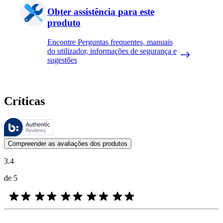
Obter assistência para este
produto
Encontre Perguntas frequentes, manuais
do utilizador, informações de segurança e
sugestões
Críticas
Estas avaliações são geridas pela Bazaarvoice e estão em conformidad
As opiniões dos clientes na forma de classificação do produto com es
Compreender as avaliações dos produtos
3.4
de 5