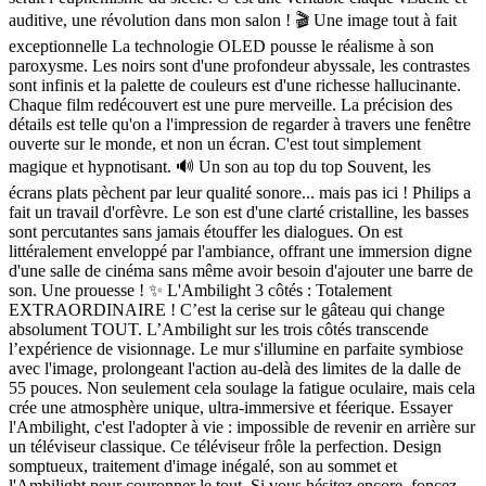
auditive, une révolution dans mon salon ! 🎬 Une image tout à fait
exceptionnelle La technologie OLED pousse le réalisme à son
paroxysme. Les noirs sont d'une profondeur abyssale, les contrastes
sont infinis et la palette de couleurs est d'une richesse hallucinante.
Chaque film redécouvert est une pure merveille. La précision des
détails est telle qu'on a l'impression de regarder à travers une fenêtre
ouverte sur le monde, et non un écran. C'est tout simplement
magique et hypnotisant. 🔊 Un son au top du top Souvent, les
écrans plats pèchent par leur qualité sonore... mais pas ici ! Philips a
fait un travail d'orfèvre. Le son est d'une clarté cristalline, les basses
sont percutantes sans jamais étouffer les dialogues. On est
littéralement enveloppé par l'ambiance, offrant une immersion digne
d'une salle de cinéma sans même avoir besoin d'ajouter une barre de
son. Une prouesse ! ✨ L'Ambilight 3 côtés : Totalement
EXTRAORDINAIRE ! C’est la cerise sur le gâteau qui change
absolument TOUT. L’Ambilight sur les trois côtés transcende
l’expérience de visionnage. Le mur s'illumine en parfaite symbiose
avec l'image, prolongeant l'action au-delà des limites de la dalle de
55 pouces. Non seulement cela soulage la fatigue oculaire, mais cela
crée une atmosphère unique, ultra-immersive et féerique. Essayer
l'Ambilight, c'est l'adopter à vie : impossible de revenir en arrière sur
un téléviseur classique. Ce téléviseur frôle la perfection. Design
somptueux, traitement d'image inégalé, son au sommet et
l'Ambilight pour couronner le tout. Si vous hésitez encore, foncez