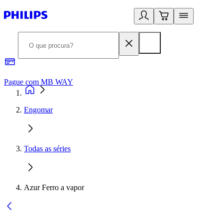
Pague com MB WAY
R
Engomar
Todas as séries
Azur Ferro a vapor