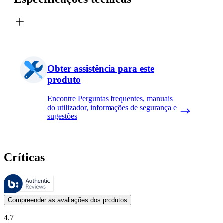
Obter assistência para este
produto
Encontre Perguntas frequentes, manuais
do utilizador, informações de segurança e
sugestões
Críticas
Estas avaliações são geridas pela Bazaarvoice e estão em conformidad
As opiniões dos clientes na forma de classificação do produto com es
Compreender as avaliações dos produtos
4.7