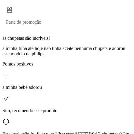
Parte da promoção
as chupetas são incríveis!
a minha filha até hoje não tinha aceite nenhuma chupeta e adorou
este modelo da philips
Pontos positivos
a minha bebé adorou
Sim, recomendo este produto
Esta avaliação foi feita para Ultra start SCF075/04 2 chupetas 0-2m