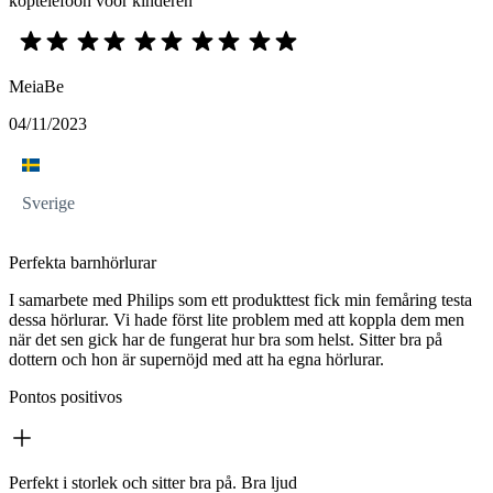
koptelefoon voor kinderen
MeiaBe
04/11/2023
Sverige
Perfekta barnhörlurar
I samarbete med Philips som ett produkttest fick min femåring testa
dessa hörlurar. Vi hade först lite problem med att koppla dem men
när det sen gick har de fungerat hur bra som helst. Sitter bra på
dottern och hon är supernöjd med att ha egna hörlurar.
Pontos positivos
Perfekt i storlek och sitter bra på. Bra ljud