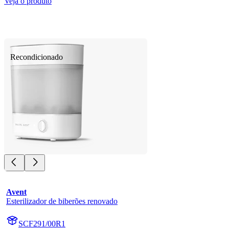
Veja o produto
Recondicionado
Avent
Esterilizador de biberões renovado
SCF291/00R1