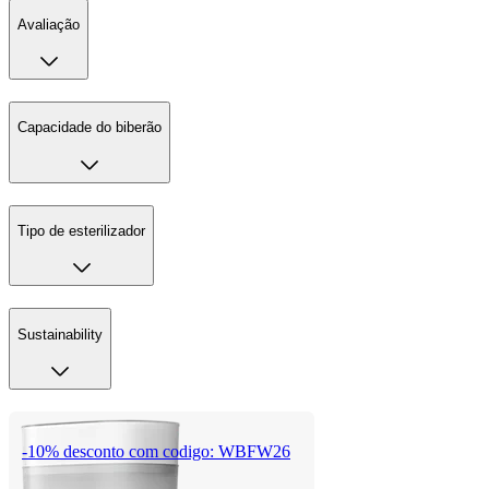
Avaliação
Capacidade do biberão
Tipo de esterilizador
Sustainability
-10% desconto com codigo: WBFW26