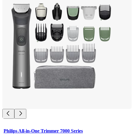
Philips All-in-One Trimmer 7000 Series