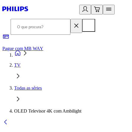
Pague com MB WAY
R
TV
Todas as séries
OLED Televisor 4K com Ambilight