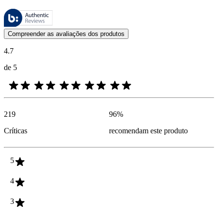
Estas avaliações são geridas pela Bazaarvoice e estão em conformidad
As opiniões dos clientes na forma de classificação do produto com es
Compreender as avaliações dos produtos
4.7
de 5
219
96
%
Críticas
recomendam este produto
5
4
3