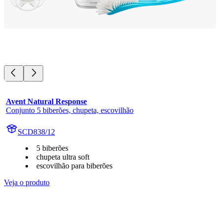
Avent Natural Response
Conjunto 5 biberões, chupeta, escovilhão
SCD838/12
5 biberões
chupeta ultra soft
escovilhão para biberões
Veja o produto