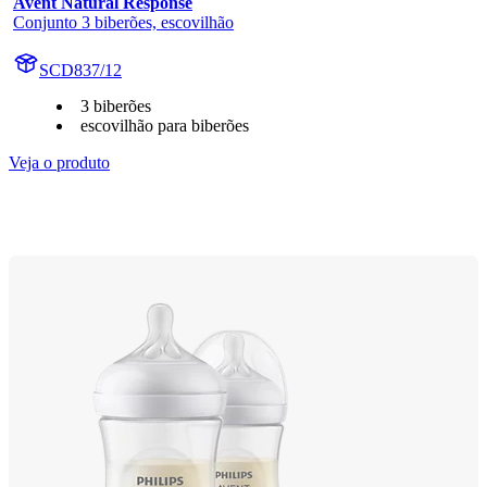
Avent Natural Response
Conjunto 3 biberões, escovilhão
SCD837/12
3 biberões
escovilhão para biberões
Veja o produto