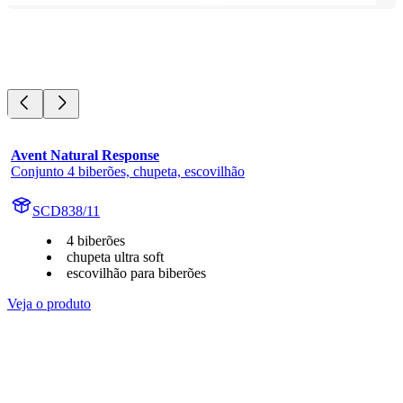
Avent Natural Response
Conjunto 4 biberões, chupeta, escovilhão
SCD838/11
4 biberões
chupeta ultra soft
escovilhão para biberões
Veja o produto