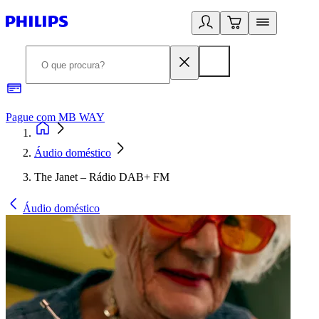
Pague com MB WAY
R
Áudio doméstico
The Janet – Rádio DAB+ FM
Áudio doméstico