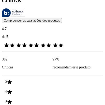
Críticas
Estas avaliações são geridas pela Bazaarvoice e estão em conformidad
As opiniões dos clientes na forma de classificação do produto com es
Compreender as avaliações dos produtos
4.7
de 5
382
97
%
Críticas
recomendam este produto
5
4
3