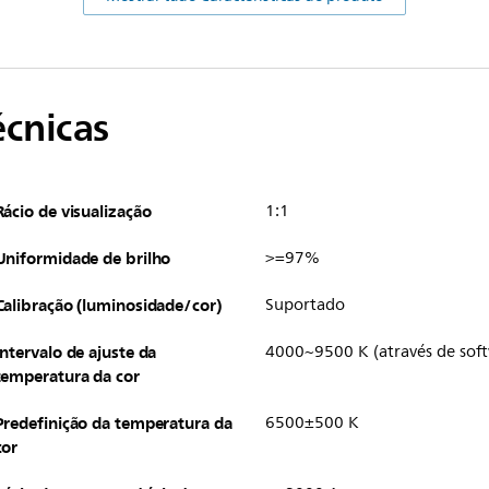
écnicas
Rácio de visualização
1:1
Uniformidade de brilho
>=97%
Calibração (luminosidade/cor)
Suportado
Intervalo de ajuste da
4000~9500 K (através de sof
temperatura da cor
Predefinição da temperatura da
6500±500 K
cor