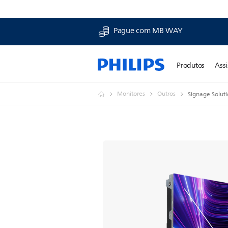
Pague com MB WAY
Produtos
Assi
Monitores
Outros
Signage Solut