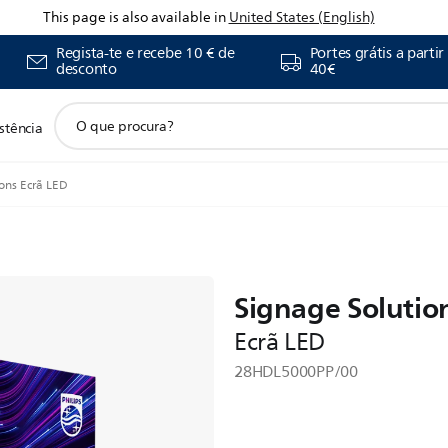
This page is also available in
United States (English)
Regista-te e recebe 10 € de
Portes grátis a partir
desconto
40€
ícone
stência
de
pesquisa
de
ions Ecrã LED
suporte
Signage Solutio
Ecrã LED
28HDL5000PP/00