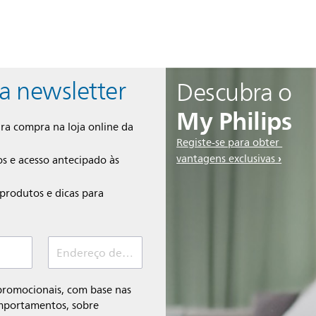
a newsletter
Descubra o
My Philips
ra compra na loja online da
Registe-se para obter
vantagens exclusivas
s e acesso antecipado às
produtos e dicas para
Endereço de e-mail (Obrigatório)
promocionais, com base nas
mportamentos, sobre