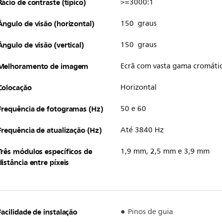
Rácio de contraste (típico)
>=3000:1
Ângulo de visão (horizontal)
150 graus
Ângulo de visão (vertical)
150 graus
Melhoramento de imagem
Ecrã com vasta gama cromáti
Colocação
Horizontal
Frequência de fotogramas (Hz)
50 e 60
Frequência de atualização (Hz)
Até 3840 Hz
Três módulos específicos de
1,9 mm, 2,5 mm e 3,9 mm
distância entre píxeis
Facilidade de instalação
Pinos de guia