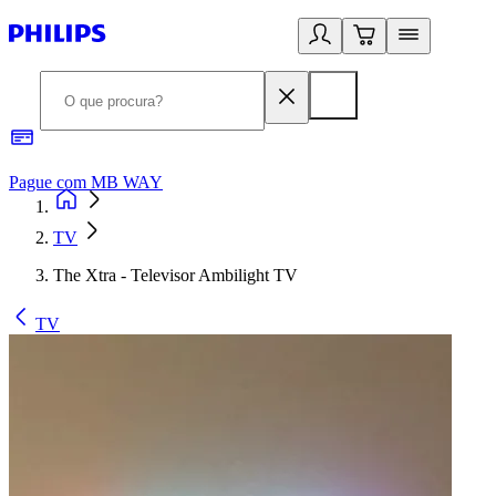
Pague com MB WAY
R
TV
The Xtra - Televisor Ambilight TV
TV