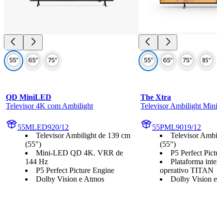
QD MiniLED
The Xtra
Televisor 4K com Ambilight
Televisor Ambilight M
55MLED920/12
55PML9019/12
Televisor Ambilight de 139 cm
Televisor Ambi
(55")
(55")
Mini-LED QD 4K. VRR de
P5 Perfect Pic
144 Hz
Plataforma inte
P5 Perfect Picture Engine
operativo TITAN
Dolby Vision e Atmos
Dolby Vision 