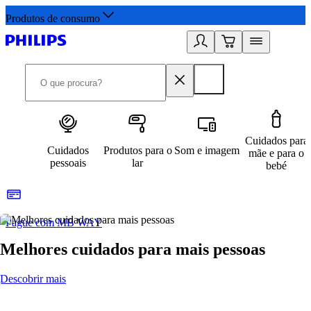
Produtos de consumo
Cuidados para
Cuidados
Produtos para o
Som e imagem
mãe e para o
pessoais
lar
bebé
Pague com MB WAY
R
Melhores cuidados para mais pessoas
Descobrir mais